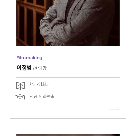
Filmmaking
이정범
/
학과장
학과·영화과
전공·영화연출