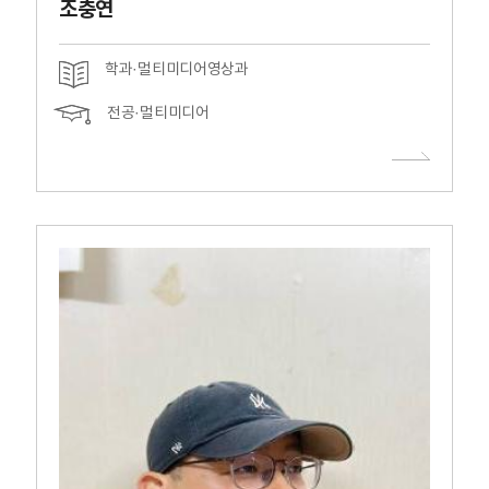
조충연
학과·멀티미디어영상과
전공·멀티미디어