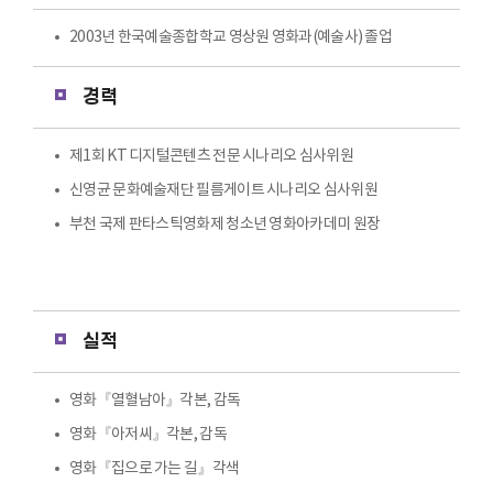
2003년 한국예술종합학교 영상원 영화과(예술사) 졸업
경력
제1회 KT 디지털콘텐츠 전문 시나리오 심사위원
신영균 문화예술재단 필름게이트 시나리오 심사위원
부천 국제 판타스틱영화제 청소년 영화아카데미 원장
실적
영화『열혈남아』각본, 감독
영화『아저씨』각본, 감독
영화『집으로 가는 길』각색