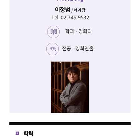
이정범
/
학과장
Tel. 02-746-9532
학과 -
영화과
전공 -
영화연출
학력