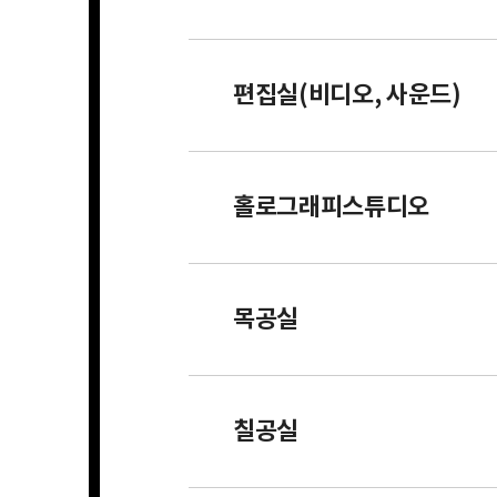
편집실(비디오, 사운드)
홀로그래피스튜디오
목공실
칠공실