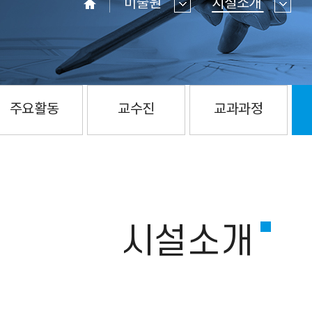
미술원
시설소개
홈
주요활동
교수진
교과과정
시설소개