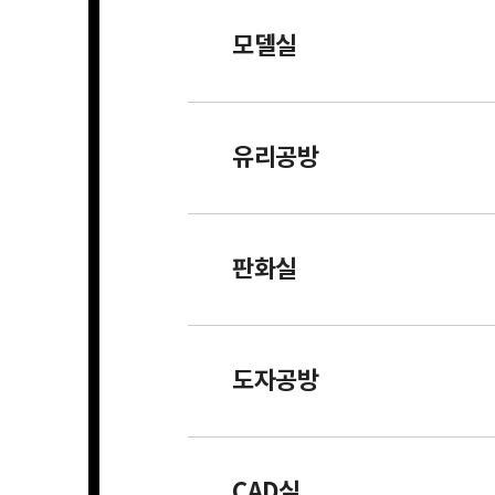
모델실
유리공방
판화실
도자공방
CAD실