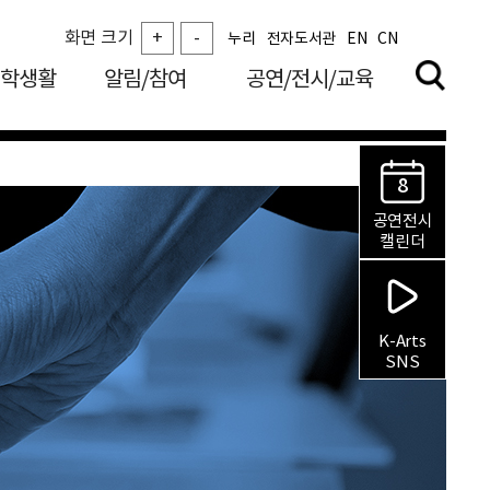
화면 크기
+
-
누리
전자도서관
EN
CN
학생활
알림/참여
공연/전시/교육
8
공연전시
캘린더
K-Arts
SNS